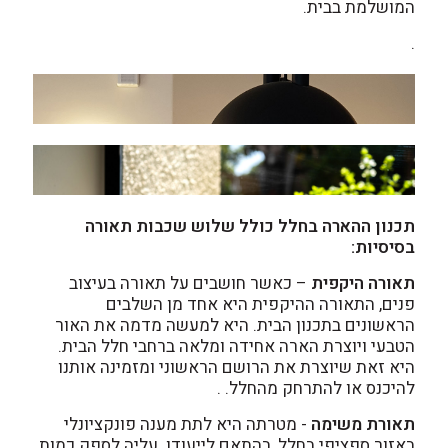
המושלמת בבית.
.
תכנון ההארה בחלל כולל שלוש שכבות תאורה
בסיסיות:
תאורה היקפית
– כאשר חושבים על תאורה בעיצוב
פנים, התאורה ההיקפית היא אחד מן השלבים
הראשונים בתכנון הבית. היא למעשה מדמה את האור
הטבעי ויוצרת הארה אחידה ומלאה ברחבי חלל הבית.
היא זאת שיוצרת את הרושם הראשוני ומזמינה אותנו
להיכנס או להתרחק מהחלל. .
תאורת משימה
- מטרתה היא לתת מענה פונקציונלי
באזור ספציפי בחלל, בהתאם לייעודו. עליה לספק כמות