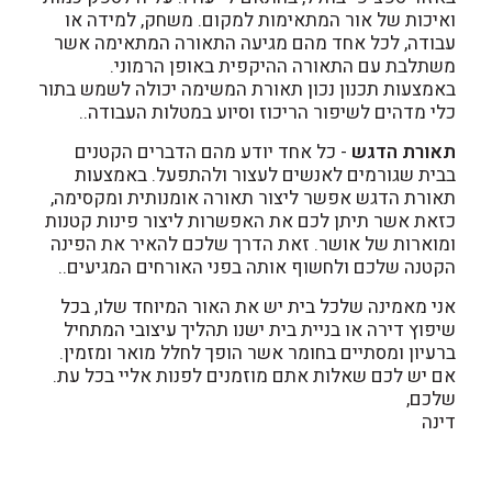
ואיכות של אור המתאימות למקום. משחק, למידה או
עבודה, לכל אחד מהם מגיעה התאורה המתאימה אשר
משתלבת עם התאורה ההיקפית באופן הרמוני.
באמצעות תכנון נכון תאורת המשימה יכולה לשמש בתור
כלי מדהים לשיפור הריכוז וסיוע במטלות העבודה..
תאורת הדגש
- כל אחד יודע מהם הדברים הקטנים
בבית שגורמים לאנשים לעצור ולהתפעל. באמצעות
תאורת הדגש אפשר ליצור תאורה אומנותית ומקסימה,
כזאת אשר תיתן לכם את האפשרות ליצור פינות קטנות
ומוארות של אושר. זאת הדרך שלכם להאיר את הפינה
הקטנה שלכם ולחשוף אותה בפני האורחים המגיעים..
אני מאמינה שלכל בית יש את האור המיוחד שלו, בכל
שיפוץ דירה או בניית בית ישנו תהליך עיצובי המתחיל
ברעיון ומסתיים בחומר אשר הופך לחלל מואר ומזמין.
אם יש לכם שאלות אתם מוזמנים לפנות אליי בכל עת.
שלכם,
דינה