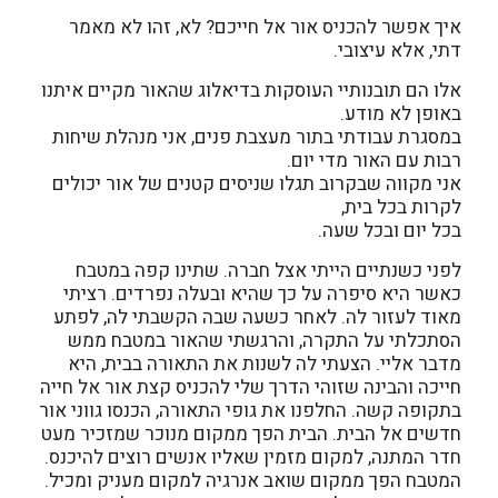
איך אפשר להכניס אור אל חייכם? לא, זהו לא מאמר
דתי, אלא עיצובי.
אלו הם תובנותיי העוסקות בדיאלוג שהאור מקיים איתנו
באופן לא מודע.
במסגרת עבודתי בתור מעצבת פנים, אני מנהלת שיחות
רבות עם האור מדי יום.
אני מקווה שבקרוב תגלו שניסים קטנים של אור יכולים
לקרות בכל בית,
בכל יום ובכל שעה.
לפני כשנתיים הייתי אצל חברה. שתינו קפה במטבח
כאשר היא סיפרה על כך שהיא ובעלה נפרדים. רציתי
מאוד לעזור לה. לאחר כשעה שבה הקשבתי לה, לפתע
הסתכלתי על התקרה, והרגשתי שהאור במטבח ממש
מדבר אליי. הצעתי לה לשנות את התאורה בבית, היא
חייכה והבינה שזוהי הדרך שלי להכניס קצת אור אל חייה
בתקופה קשה. החלפנו את גופי התאורה, הכנסו גווני אור
חדשים אל הבית. הבית הפך ממקום מנוכר שמזכיר מעט
חדר המתנה, למקום מזמין שאליו אנשים רוצים להיכנס.
המטבח הפך ממקום שואב אנרגיה למקום מעניק ומכיל.