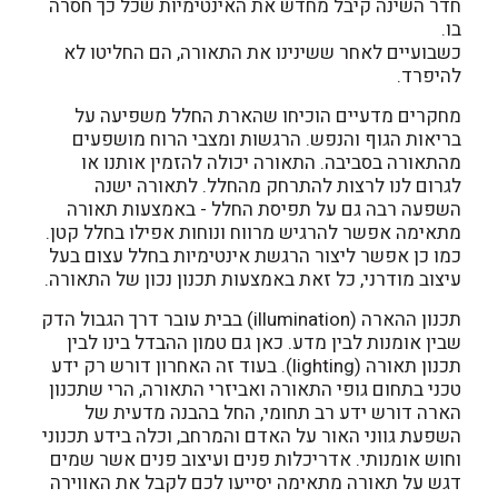
חדר השינה קיבל מחדש את האינטימיות שכל כך חסרה
בו.
כשבועיים לאחר ששינינו את התאורה, הם החליטו לא
להיפרד.
מחקרים מדעיים הוכיחו שהארת החלל משפיעה על
בריאות הגוף והנפש. הרגשות ומצבי הרוח מושפעים
מהתאורה בסביבה. התאורה יכולה להזמין אותנו או
לגרום לנו לרצות להתרחק מהחלל. לתאורה ישנה
השפעה רבה גם על תפיסת החלל - באמצעות תאורה
מתאימה אפשר להרגיש מרווח ונוחות אפילו בחלל קטן.
כמו כן אפשר ליצור הרגשת אינטימיות בחלל עצום בעל
עיצוב מודרני, כל זאת באמצעות תכנון נכון של התאורה.
תכנון ההארה (illumination) בבית עובר דרך הגבול הדק
שבין אומנות לבין מדע. כאן גם טמון ההבדל בינו לבין
תכנון תאורה (lighting). בעוד זה האחרון דורש רק ידע
טכני בתחום גופי התאורה ואביזרי התאורה, הרי שתכנון
הארה דורש ידע רב תחומי, החל בהבנה מדעית של
השפעת גווני האור על האדם והמרחב, וכלה בידע תכנוני
וחוש אומנותי. אדריכלות פנים ועיצוב פנים אשר שמים
דגש על תאורה מתאימה יסייעו לכם לקבל את האווירה